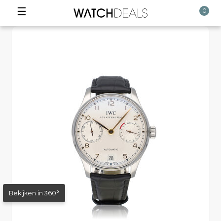
☰
0
Bekijken in 360°