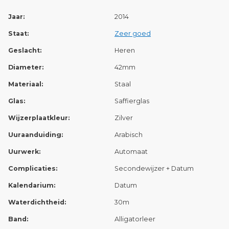
Jaar:
2014
Staat:
Zeer goed
Geslacht:
Heren
Diameter:
42mm
Materiaal:
Staal
Glas:
Saffierglas
Wijzerplaatkleur:
Zilver
Uuraanduiding:
Arabisch
Uurwerk:
Automaat
Complicaties:
Secondewijzer + Datum
Kalendarium:
Datum
Waterdichtheid:
30m
Band:
Alligatorleer