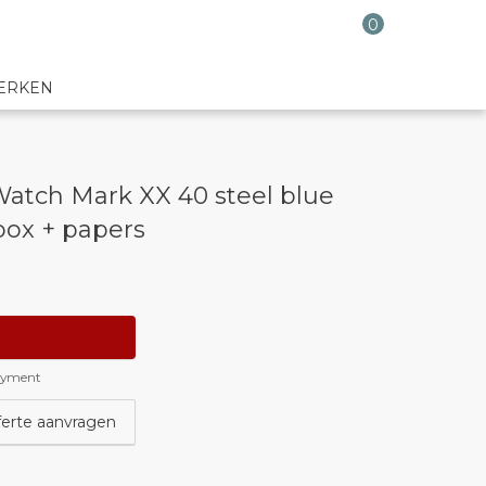
0
ERKEN
Watch Mark XX 40 steel blue
box + papers
payment
ferte aanvragen