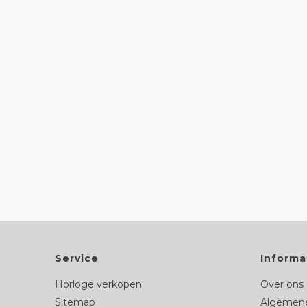
Service
Informa
Horloge verkopen
Over ons
Sitemap
Algemene