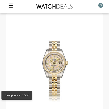
☰
0
Bekijken in 360°