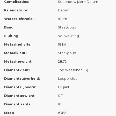
Complicaties:
Secondewijzer + Datum
Kalendarium:
Datum
Waterdichtheid:
100m
Band:
Staal/goud
Sluiting:
Vouwsluiting
Metaalgehalte:
18 krt.
Metaalkleur:
Staal/goud
Metaalgewicht:
28.72
Diamantkleur:
Top Wesselton (G)
Diamantzuiverheid:
Loupe-clean
Diamantslijpvorm:
Briljant
Diamantgewicht:
0.11
Diamant aantal:
10
Maat:
63133