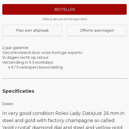
BESTELLEN
Safe & secure online payment
Plan een afspraak
Offerte aanvragen
2 jaar garantie
Gecontroleerd door onze horloge experts
14 dagen recht op retour
Verzending in 3-5 workdays
4.9 / 5 verkopers beoordeling
Specificaties
Delen
In very good condition Rolex Lady-Datejust 26 mm in
steel and gold with factory champagne so called
'gold crystal' diamond dial and steel and yellow gold