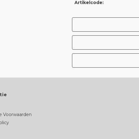
Artikelcode:
tie
 Voorwaarden
olicy