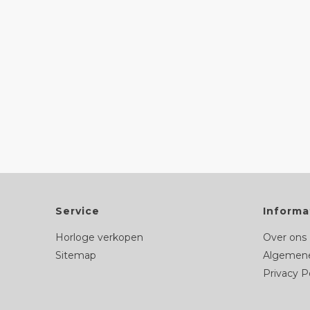
Service
Informa
Horloge verkopen
Over ons
Sitemap
Algemene
Privacy P