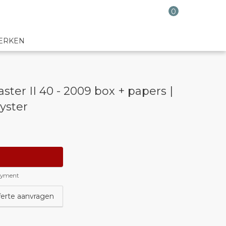
0
ERKEN
er II 40 - 2009 box + papers |
yster
payment
ferte aanvragen