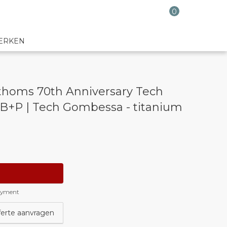
0
ERKEN
thoms 70th Anniversary Tech
B+P | Tech Gombessa - titanium
payment
ferte aanvragen