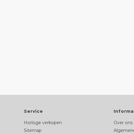
Service
Informa
Horloge verkopen
Over ons
Sitemap
Algemene