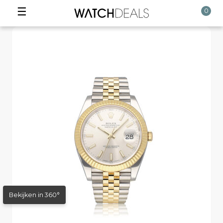
☰
0
Bekijken in 360°