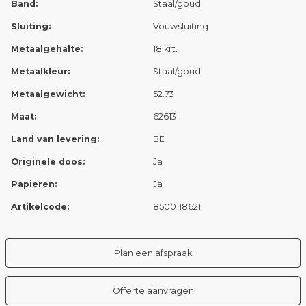
Band:
Staal/goud
Sluiting:
Vouwsluiting
Metaalgehalte:
18 krt.
Metaalkleur:
Staal/goud
Metaalgewicht:
52.73
Maat:
62613
Land van levering:
BE
Originele doos:
Ja
Papieren:
Ja
Artikelcode:
8500118621
Plan een afspraak
Offerte aanvragen