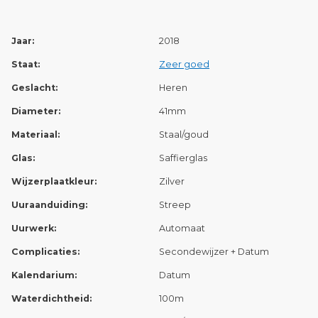
Jaar:
2018
Staat:
Zeer goed
Geslacht:
Heren
Diameter:
41mm
Materiaal:
Staal/goud
Glas:
Saffierglas
Wijzerplaatkleur:
Zilver
Uuraanduiding:
Streep
Uurwerk:
Automaat
Complicaties:
Secondewijzer + Datum
Kalendarium:
Datum
Waterdichtheid:
100m