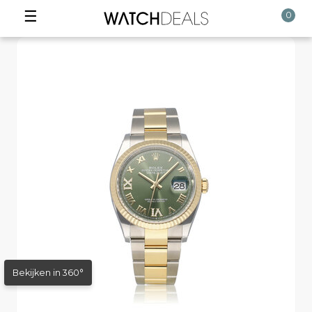
☰
0
Bekijken in 360°