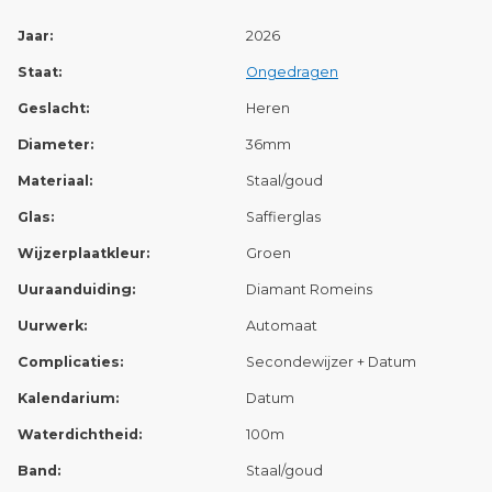
Jaar:
2026
Staat:
Ongedragen
Geslacht:
Heren
Diameter:
36mm
Materiaal:
Staal/goud
Glas:
Saffierglas
Wijzerplaatkleur:
Groen
Uuraanduiding:
Diamant Romeins
Uurwerk:
Automaat
Complicaties:
Secondewijzer + Datum
Kalendarium:
Datum
Waterdichtheid:
100m
Band:
Staal/goud