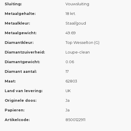
Sluiting:
Vouwsluiting
Metaalgehalte:
18 krt.
Metaalkleur:
Staal/goud
Metaalgewicht:
49.69
Diamantkleur:
Top Wesselton (G)
Diamantzuiverheid:
Loupe-clean
Diamantgewicht:
0.06
Diamant aantal:
17
Maat:
62803
Land van levering:
UK
Originele doos:
Ja
Papieren:
Ja
Artikelcode:
8500122911